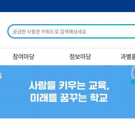
검
색
어
입
력
참여마당
정보마당
과별