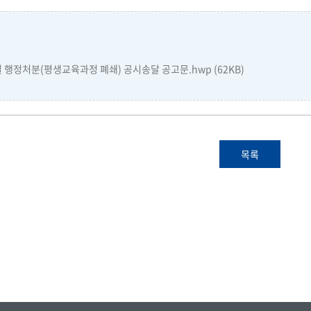
행정처분(평생교육과정 폐쇄) 공시송달 공고문.hwp (62KB)
목록