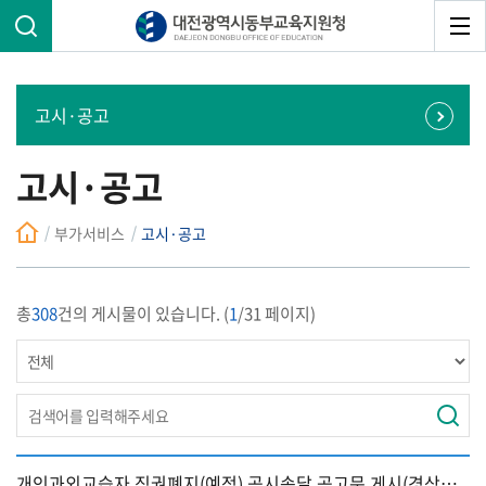
고시·공고
고시·공고
부가서비스
고시·공고
총
308
건의 게시물이 있습니다. (
1
/31 페이지)
개인과외교습자 직권폐지(예정) 공시송달 공고문 게시(경상남도밀양교육지원청, ~8.24.)