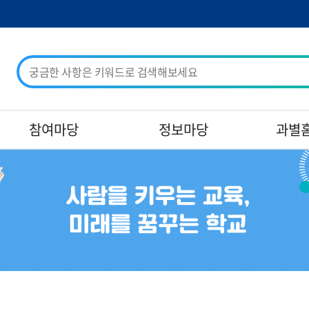
검
색
어
입
력
참여마당
정보마당
과별