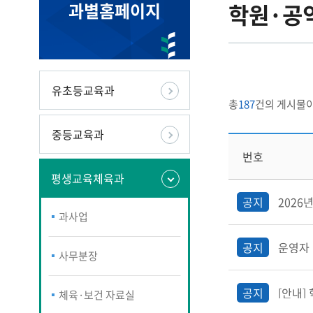
과별홈페이지
학원·공
유초등교육과
총
187
건의 게시물이
중등교육과
번호
평생교육체육과
공지
2026
과사업
공지
운영자 
사무분장
공지
[안내]
체육·보건 자료실