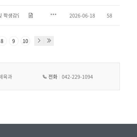
및 학생감염병 예방 소식지
***
2026-06-18
58
8
9
10
체육과
전화
042-229-1094
음