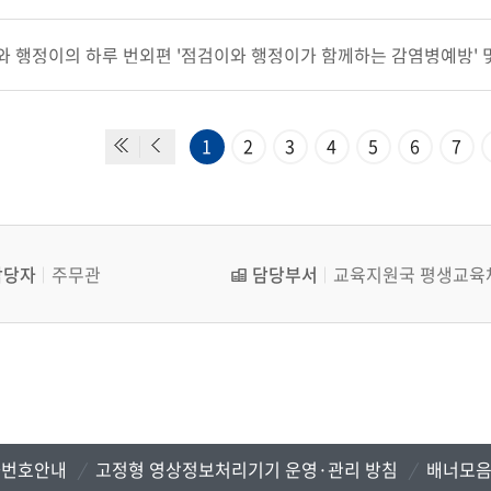
 행정이의 하루 번외편 '점검이와 행정이가 함께하는 감염병예방' 
1
2
3
4
5
6
7
담당자
주무관
담당부서
교육지원국 평생교육
화번호안내
고정형 영상정보처리기기 운영·관리 방침
배너모