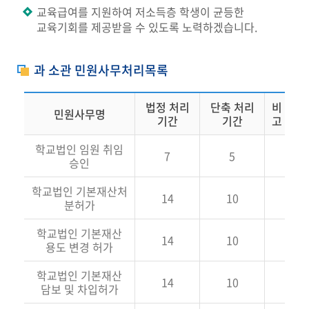
교육급여를 지원하여 저소득층 학생이 균등한
교육기회를 제공받을 수 있도록 노력하겠습니다.
과 소관 민원사무처리목록
법정 처리
단축 처리
비
민원사무명
기간
기간
고
학교법인 임원 취임
7
5
승인
학교법인 기본재산처
14
10
분허가
학교법인 기본재산
14
10
용도 변경 허가
학교법인 기본재산
14
10
담보 및 차입허가